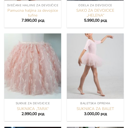
SVEČANE HALJINE ZA DEVOJČICE
ODELA ZA DEVOJCICE
Pamucna haljina za devojcice
SAKO ZA DEVOJCICE
tufne
„HELENA“
7.990,00
рсд
5.990,00
рсд
SUKNJE ZA DEVOJCICE
BALETSKA OPREMA
SUKNJICA „TARA“
SUKNJICA ZA BALET
2.990,00
рсд
3.000,00
рсд