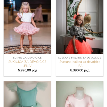
SUKNJE ZA DEVOJCICE
SVEČANE HALJINE ZA DEVOJČICE
SUKNJICA ZA DEVOJCICE
Svecana haljina za devojcice
„ENA“
LEA
5.990,00
рсд
8.390,00
рсд