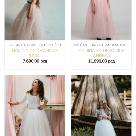
SVEČANE HALJINE ZA DEVOJČICE
SVEČANE HALJINE ZA DEVOJČICE
HALJINA ZA DEVOJCICE
HALJINA ZA DEVOJCICE
‘’LIVIA’’
„ANDREA“
7.690,00
рсд
11.890,00
рсд