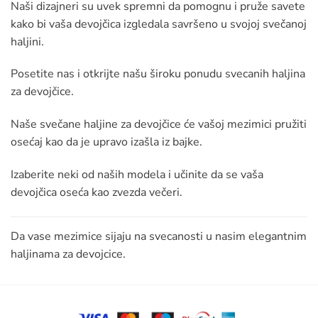
Naši dizajneri su uvek spremni da pomognu i pruže savete
kako bi vaša devojčica izgledala savršeno u svojoj svečanoj
haljini.
Posetite nas i otkrijte našu široku ponudu svecanih haljina
za devojčice.
Naše svečane haljine za devojčice će vašoj mezimici pružiti
osećaj kao da je upravo izašla iz bajke.
Izaberite neki od naših modela i učinite da se vaša
devojčica oseća kao zvezda večeri.
Da vase mezimice sijaju na svecanosti u nasim elegantnim
haljinama za devojcice.