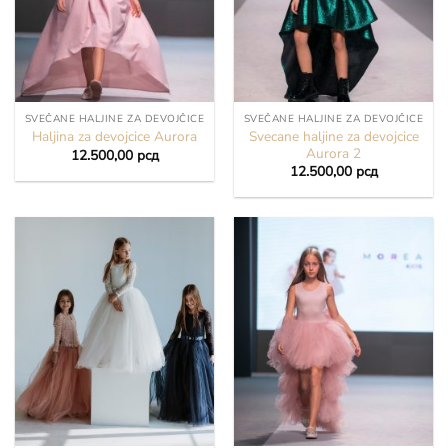
SVEČANE HALJINE ZA DEVOJČICE
SVEČANE HALJINE ZA DEVOJČICE
Svecane haljine za devojcice
Haljina za devojcice Aurora
Aurora 2
12.500,00
рсд
12.500,00
рсд