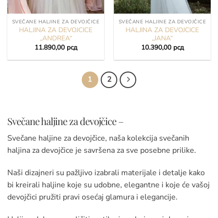
SVEČANE HALJINE ZA DEVOJČICE
SVEČANE HALJINE ZA DEVOJČICE
HALJINA ZA DEVOJCICE
HALJINA ZA DEVOJCICE
„ANDREA“
„JANA“
11.890,00
рсд
10.390,00
рсд
1
2
Svečane haljine za devojčice –
Svečane haljine za devojčice, naša kolekcija svečanih
haljina za devojčice je savršena za sve posebne prilike.
Naši dizajneri su pažljivo izabrali materijale i detalje kako
bi kreirali haljine koje su udobne, elegantne i koje će vašoj
devojčici pružiti pravi osećaj glamura i elegancije.