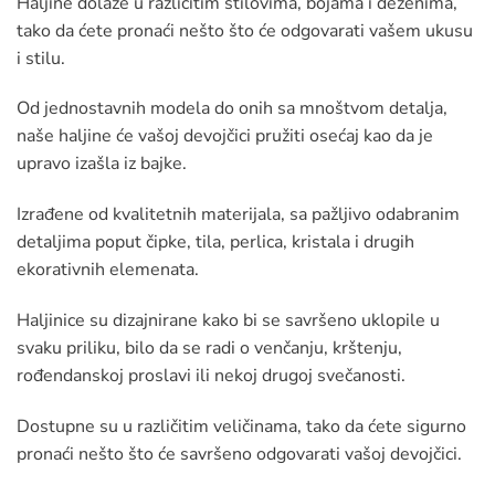
Haljine dolaze u različitim stilovima, bojama i dezenima,
tako da ćete pronaći nešto što će odgovarati vašem ukusu
i stilu.
Od jednostavnih modela do onih sa mnoštvom detalja,
naše haljine će vašoj devojčici pružiti osećaj kao da je
upravo izašla iz bajke.
Izrađene od kvalitetnih materijala, sa pažljivo odabranim
detaljima poput čipke, tila, perlica, kristala i drugih
ekorativnih elemenata.
Haljinice su dizajnirane kako bi se savršeno uklopile u
svaku priliku, bilo da se radi o venčanju, krštenju,
rođendanskoj proslavi ili nekoj drugoj svečanosti.
Dostupne su u različitim veličinama, tako da ćete sigurno
pronaći nešto što će savršeno odgovarati vašoj devojčici.