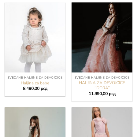
SVEČANE HALJINE ZA DEVOJČICE
SVEČANE HALJINE ZA DEVOJČICE
HALJINA ZA DEVOJCICE
Haljina za bebe
‘’DORA’’
8.490,00
рсд
11.990,00
рсд