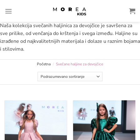
Preskoči
na
sadržaj
Naša kolekcija svečanih haljinica za devojčice je savršena za
sve prilike, od venčanja do krštenja i svega između. Haljine su
izrađene od najkvalitetnijih materijala i dolaze u raznim bojama
i stilovima.
Početna
/
Svečane haljine za devojčice