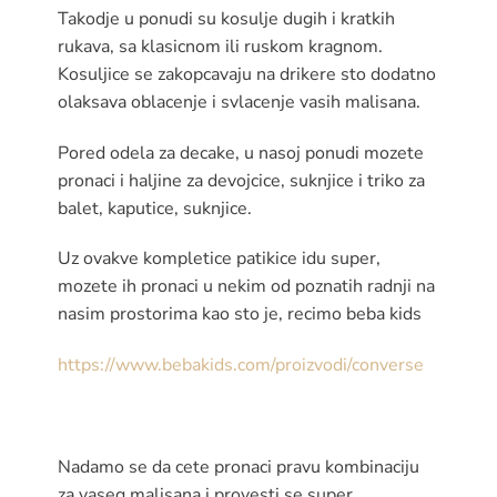
Takodje u ponudi su kosulje dugih i kratkih
rukava, sa klasicnom ili ruskom kragnom.
Kosuljice se zakopcavaju na drikere sto dodatno
olaksava oblacenje i svlacenje vasih malisana.
Pored odela za decake, u nasoj ponudi mozete
pronaci i haljine za devojcice, suknjice i triko za
balet, kaputice, suknjice.
Uz ovakve kompletice patikice idu super,
mozete ih pronaci u nekim od poznatih radnji na
nasim prostorima kao sto je, recimo beba kids
https://www.bebakids.com/proizvodi/converse
Nadamo se da cete pronaci pravu kombinaciju
za vaseg malisana i provesti se super.