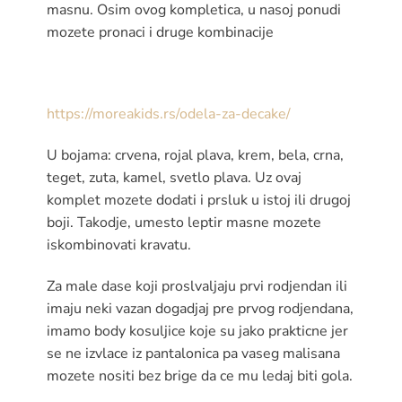
masnu. Osim ovog kompletica, u nasoj ponudi
mozete pronaci i druge kombinacije
https://moreakids.rs/odela-za-decake/
U bojama: crvena, rojal plava, krem, bela, crna,
teget, zuta, kamel, svetlo plava. Uz ovaj
komplet mozete dodati i prsluk u istoj ili drugoj
boji. Takodje, umesto leptir masne mozete
iskombinovati kravatu.
Za male dase koji proslvaljaju prvi rodjendan ili
imaju neki vazan dogadjaj pre prvog rodjendana,
imamo body kosuljice koje su jako prakticne jer
se ne izvlace iz pantalonica pa vaseg malisana
mozete nositi bez brige da ce mu ledaj biti gola.